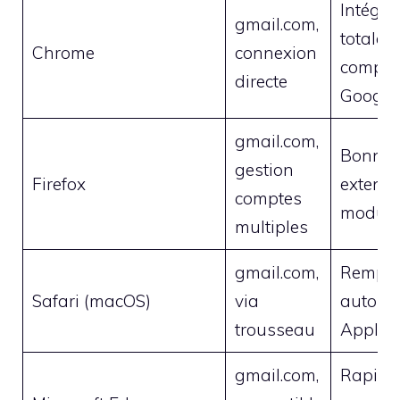
Intégra
gmail.com,
totale 
Chrome
connexion
compte
directe
Google
gmail.com,
Bonne s
gestion
Firefox
extensi
comptes
modula
multiples
gmail.com,
Rempli
Safari (macOS)
via
automa
trousseau
Apple
gmail.com,
Rapidit